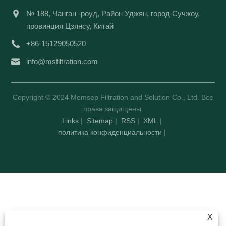
№ 188, Чанган -роуд, Район Уджян, город Сучжоу,
провинция Цзянсу, Китай
+86-15129050520
info@msfiltration.com
Copyright © 2024 Memsep Filtration and Solution Co., Ltd. Все
права защищены.
Links
|
Sitemap
|
RSS
|
XML
|
политика конфиденциальности
|
X